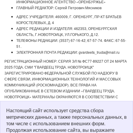
ИНФОРМАЦИОННОЕ АГЕНТСТВО «ОРЕНБУРЖЬЕ»
ГЛАВНЫЙ РЕДАКТОР: Сергей Петрович Мясников
АДРЕС УЧРЕДИТЕЛЯ: 460009, Г. ОРЕНБУРГ, ПР-КТ БРАТЬЕВ
КОРОСТЕЛЕВЫХ, Д. 4
АДРЕС РЕДАКЦИИ И ИЗДАТЕЛЯ: 462353, ОРЕНБУРГСКАЯ
ОБЛАСТЬ, Г.НОВОТРОИЦК, УЛ.ГОРЬКОГО, Д.12.
ТЕЛЕФОНЫ РЕДАКЦИИ: (3537) 67-16-42; 67-57-74. ФАКС: 67-55-
51.
ЭЛЕКТРОННАЯ ПОЧТА РЕДАКЦИИ: gvardeets_truda@mail.ru
РЕГИСТРАЦИОННЫЙ НОМЕР: СЕРИЯ ЭЛ № ФС77-89227 ОТ 24 МАРТА
2025 ГОДА. СМИ "ГВАРДЕЕЦ ТРУДА. НОВОТРОИЦК"
ЗАРЕГИСТРИРОВАНО ФЕДЕРАЛЬНОЙ СЛУЖБОЙ ПО НАДЗОРУ В
СФЕРЕ СВЯЗИ, ИНФОРМАЦИОННЫХ ТЕХНОЛОГИЙ И МАССОВЫХ
КОММУНИКАЦИЙ (РОСКОМНАДЗОР). ВСЕ ПРАВА НА
ОПУБЛИКОВАННЫЕ В СЕТЕВОМ ИЗДАНИИ «ГВАРДЕЕЦ ТРУДА.
НОВОТРОИЦК» МАТЕРИАЛЫ ОХРАНЯЮТСЯ В СООТВЕТСТВИИ С
ЗАКОНОДАТЕЛЬСТВОМ РФ. ЛЮБОЕ ИСПОЛЬЗОВАНИЕ МАТЕРИАЛОВ
ДОПУСКАЕТСЯ ТОЛЬКО ПО СОГЛАСОВАНИЮ С РЕДАКЦИЕЙ С
Настоящий сайт использует средства сбора
ОБЯЗАТЕЛЬНОЙ АКТИВНОЙ ССЫЛКОЙ НА ИСТОЧНИК. РЕДАКЦИЯ НЕ
метрических данных, а также персональных данных, в
НЕСЕТ ОТВЕТСТВЕННОСТИ ЗА ДОСТОВЕРНОСТЬ РЕКЛАМНЫХ
том числе с использованием внешних форм.
МАТЕРИАЛОВ, РАЗМЕЩЕННЫХ В СЕТЕВОМ ИЗДАНИИ «ГВАРДЕЕЦ
Продолжая использование сайта, вы выражаете
ТРУДА. НОВОТРОИЦК», А ТАКЖЕ ЗА СОДЕРЖАНИЕ ВЕБ-САЙТОВ, НА