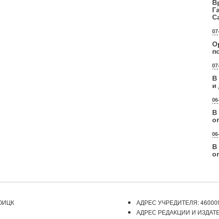
В
Г
С
07
О
п
07
В
и
06
В
о
06
В
о
ОИЦК
АДРЕС УЧРЕДИТЕЛЯ: 460009
АДРЕС РЕДАКЦИИ И ИЗДАТЕ