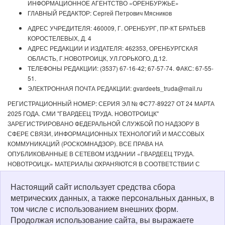
ИНФОРМАЦИОННОЕ АГЕНТСТВО «ОРЕНБУРЖЬЕ»
ГЛАВНЫЙ РЕДАКТОР: Сергей Петрович Мясников
АДРЕС УЧРЕДИТЕЛЯ: 460009, Г. ОРЕНБУРГ, ПР-КТ БРАТЬЕВ
КОРОСТЕЛЕВЫХ, Д. 4
АДРЕС РЕДАКЦИИ И ИЗДАТЕЛЯ: 462353, ОРЕНБУРГСКАЯ
ОБЛАСТЬ, Г.НОВОТРОИЦК, УЛ.ГОРЬКОГО, Д.12.
ТЕЛЕФОНЫ РЕДАКЦИИ: (3537) 67-16-42; 67-57-74. ФАКС: 67-55-
51.
ЭЛЕКТРОННАЯ ПОЧТА РЕДАКЦИИ: gvardeets_truda@mail.ru
РЕГИСТРАЦИОННЫЙ НОМЕР: СЕРИЯ ЭЛ № ФС77-89227 ОТ 24 МАРТА
2025 ГОДА. СМИ "ГВАРДЕЕЦ ТРУДА. НОВОТРОИЦК"
ЗАРЕГИСТРИРОВАНО ФЕДЕРАЛЬНОЙ СЛУЖБОЙ ПО НАДЗОРУ В
СФЕРЕ СВЯЗИ, ИНФОРМАЦИОННЫХ ТЕХНОЛОГИЙ И МАССОВЫХ
КОММУНИКАЦИЙ (РОСКОМНАДЗОР). ВСЕ ПРАВА НА
ОПУБЛИКОВАННЫЕ В СЕТЕВОМ ИЗДАНИИ «ГВАРДЕЕЦ ТРУДА.
НОВОТРОИЦК» МАТЕРИАЛЫ ОХРАНЯЮТСЯ В СООТВЕТСТВИИ С
ЗАКОНОДАТЕЛЬСТВОМ РФ. ЛЮБОЕ ИСПОЛЬЗОВАНИЕ МАТЕРИАЛОВ
ДОПУСКАЕТСЯ ТОЛЬКО ПО СОГЛАСОВАНИЮ С РЕДАКЦИЕЙ С
Настоящий сайт использует средства сбора
ОБЯЗАТЕЛЬНОЙ АКТИВНОЙ ССЫЛКОЙ НА ИСТОЧНИК. РЕДАКЦИЯ НЕ
метрических данных, а также персональных данных, в
НЕСЕТ ОТВЕТСТВЕННОСТИ ЗА ДОСТОВЕРНОСТЬ РЕКЛАМНЫХ
том числе с использованием внешних форм.
МАТЕРИАЛОВ, РАЗМЕЩЕННЫХ В СЕТЕВОМ ИЗДАНИИ «ГВАРДЕЕЦ
Продолжая использование сайта, вы выражаете
ТРУДА. НОВОТРОИЦК», А ТАКЖЕ ЗА СОДЕРЖАНИЕ ВЕБ-САЙТОВ, НА