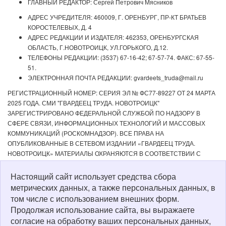
ГЛАВНЫЙ РЕДАКТОР: Сергей Петрович Мясников
АДРЕС УЧРЕДИТЕЛЯ: 460009, Г. ОРЕНБУРГ, ПР-КТ БРАТЬЕВ
КОРОСТЕЛЕВЫХ, Д. 4
АДРЕС РЕДАКЦИИ И ИЗДАТЕЛЯ: 462353, ОРЕНБУРГСКАЯ
ОБЛАСТЬ, Г.НОВОТРОИЦК, УЛ.ГОРЬКОГО, Д.12.
ТЕЛЕФОНЫ РЕДАКЦИИ: (3537) 67-16-42; 67-57-74. ФАКС: 67-55-
51.
ЭЛЕКТРОННАЯ ПОЧТА РЕДАКЦИИ: gvardeets_truda@mail.ru
РЕГИСТРАЦИОННЫЙ НОМЕР: СЕРИЯ ЭЛ № ФС77-89227 ОТ 24 МАРТА
2025 ГОДА. СМИ "ГВАРДЕЕЦ ТРУДА. НОВОТРОИЦК"
ЗАРЕГИСТРИРОВАНО ФЕДЕРАЛЬНОЙ СЛУЖБОЙ ПО НАДЗОРУ В
СФЕРЕ СВЯЗИ, ИНФОРМАЦИОННЫХ ТЕХНОЛОГИЙ И МАССОВЫХ
КОММУНИКАЦИЙ (РОСКОМНАДЗОР). ВСЕ ПРАВА НА
ОПУБЛИКОВАННЫЕ В СЕТЕВОМ ИЗДАНИИ «ГВАРДЕЕЦ ТРУДА.
НОВОТРОИЦК» МАТЕРИАЛЫ ОХРАНЯЮТСЯ В СООТВЕТСТВИИ С
ЗАКОНОДАТЕЛЬСТВОМ РФ. ЛЮБОЕ ИСПОЛЬЗОВАНИЕ МАТЕРИАЛОВ
ДОПУСКАЕТСЯ ТОЛЬКО ПО СОГЛАСОВАНИЮ С РЕДАКЦИЕЙ С
Настоящий сайт использует средства сбора
ОБЯЗАТЕЛЬНОЙ АКТИВНОЙ ССЫЛКОЙ НА ИСТОЧНИК. РЕДАКЦИЯ НЕ
метрических данных, а также персональных данных, в
НЕСЕТ ОТВЕТСТВЕННОСТИ ЗА ДОСТОВЕРНОСТЬ РЕКЛАМНЫХ
том числе с использованием внешних форм.
МАТЕРИАЛОВ, РАЗМЕЩЕННЫХ В СЕТЕВОМ ИЗДАНИИ «ГВАРДЕЕЦ
Продолжая использование сайта, вы выражаете
ТРУДА. НОВОТРОИЦК», А ТАКЖЕ ЗА СОДЕРЖАНИЕ ВЕБ-САЙТОВ, НА
согласие на обработку ваших персональных данных,
КОТОРЫЕ ДАНЫ ГИПЕРССЫЛКИ. ДЛЯ ДЕТЕЙ СТАРШЕ 16 ЛЕТ.