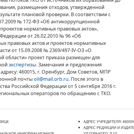
емы потоков ТКО от источников их образования до
ивания, размещения отходов, утвержденной
ультате плановой проверки. В соответствии с
07.2009 № 172-ФЗ «Об антикоррупционной
 проектов нормативных правовых актов»,
Федерации от 26.02.2010 № 96 «Об
ых правовых актов и проектов нормативных
сти от 15.09.2008 № 2369/497-IV-ОЗ «О
й области» проект приказа размещен для
ной
экспертизы
. Замечания и предложения
адресу: 460015, г. Оренбург, Дом Советов, МПР
тронной почты
oil@mail.orb.ru
. После этого в
тва Российской Федерации от 5 сентября 2016 г.
егиональных операторов по обращению с ТКО.
ОИЦК
АДРЕС УЧРЕДИТЕЛЯ: 460009
АДРЕС РЕДАКЦИИ И ИЗДАТЕ
ОНАЛЬНОЕ ИНФОРМАЦИОННОЕ
УЛ.ГОРЬКОГО, Д.12.