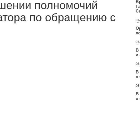
ишении полномочий
В
Г
С
атора по обращению с
07
О
п
07
В
и
06
В
о
06
В
о