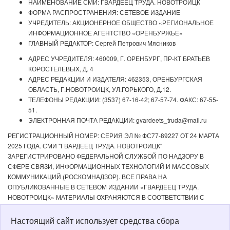
НАИМЕНОВАНИЕ СМИ: ГВАРДЕЕЦ ТРУДА. НОВОТРОИЦК
ФОРМА РАСПРОСТРАНЕНИЯ: СЕТЕВОЕ ИЗДАНИЕ
УЧРЕДИТЕЛЬ: АКЦИОНЕРНОЕ ОБЩЕСТВО «РЕГИОНАЛЬНОЕ
ИНФОРМАЦИОННОЕ АГЕНТСТВО «ОРЕНБУРЖЬЕ»
ГЛАВНЫЙ РЕДАКТОР: Сергей Петрович Мясников
АДРЕС УЧРЕДИТЕЛЯ: 460009, Г. ОРЕНБУРГ, ПР-КТ БРАТЬЕВ
КОРОСТЕЛЕВЫХ, Д. 4
АДРЕС РЕДАКЦИИ И ИЗДАТЕЛЯ: 462353, ОРЕНБУРГСКАЯ
ОБЛАСТЬ, Г.НОВОТРОИЦК, УЛ.ГОРЬКОГО, Д.12.
ТЕЛЕФОНЫ РЕДАКЦИИ: (3537) 67-16-42; 67-57-74. ФАКС: 67-55-
51.
ЭЛЕКТРОННАЯ ПОЧТА РЕДАКЦИИ: gvardeets_truda@mail.ru
РЕГИСТРАЦИОННЫЙ НОМЕР: СЕРИЯ ЭЛ № ФС77-89227 ОТ 24 МАРТА
2025 ГОДА. СМИ "ГВАРДЕЕЦ ТРУДА. НОВОТРОИЦК"
ЗАРЕГИСТРИРОВАНО ФЕДЕРАЛЬНОЙ СЛУЖБОЙ ПО НАДЗОРУ В
СФЕРЕ СВЯЗИ, ИНФОРМАЦИОННЫХ ТЕХНОЛОГИЙ И МАССОВЫХ
КОММУНИКАЦИЙ (РОСКОМНАДЗОР). ВСЕ ПРАВА НА
ОПУБЛИКОВАННЫЕ В СЕТЕВОМ ИЗДАНИИ «ГВАРДЕЕЦ ТРУДА.
НОВОТРОИЦК» МАТЕРИАЛЫ ОХРАНЯЮТСЯ В СООТВЕТСТВИИ С
ЗАКОНОДАТЕЛЬСТВОМ РФ. ЛЮБОЕ ИСПОЛЬЗОВАНИЕ МАТЕРИАЛОВ
ДОПУСКАЕТСЯ ТОЛЬКО ПО СОГЛАСОВАНИЮ С РЕДАКЦИЕЙ С
Настоящий сайт использует средства сбора
ОБЯЗАТЕЛЬНОЙ АКТИВНОЙ ССЫЛКОЙ НА ИСТОЧНИК. РЕДАКЦИЯ НЕ