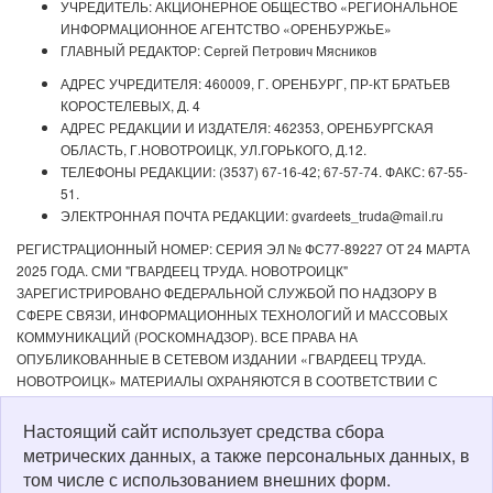
УЧРЕДИТЕЛЬ: АКЦИОНЕРНОЕ ОБЩЕСТВО «РЕГИОНАЛЬНОЕ
ИНФОРМАЦИОННОЕ АГЕНТСТВО «ОРЕНБУРЖЬЕ»
ГЛАВНЫЙ РЕДАКТОР: Сергей Петрович Мясников
АДРЕС УЧРЕДИТЕЛЯ: 460009, Г. ОРЕНБУРГ, ПР-КТ БРАТЬЕВ
КОРОСТЕЛЕВЫХ, Д. 4
АДРЕС РЕДАКЦИИ И ИЗДАТЕЛЯ: 462353, ОРЕНБУРГСКАЯ
ОБЛАСТЬ, Г.НОВОТРОИЦК, УЛ.ГОРЬКОГО, Д.12.
ТЕЛЕФОНЫ РЕДАКЦИИ: (3537) 67-16-42; 67-57-74. ФАКС: 67-55-
51.
ЭЛЕКТРОННАЯ ПОЧТА РЕДАКЦИИ: gvardeets_truda@mail.ru
РЕГИСТРАЦИОННЫЙ НОМЕР: СЕРИЯ ЭЛ № ФС77-89227 ОТ 24 МАРТА
2025 ГОДА. СМИ "ГВАРДЕЕЦ ТРУДА. НОВОТРОИЦК"
ЗАРЕГИСТРИРОВАНО ФЕДЕРАЛЬНОЙ СЛУЖБОЙ ПО НАДЗОРУ В
СФЕРЕ СВЯЗИ, ИНФОРМАЦИОННЫХ ТЕХНОЛОГИЙ И МАССОВЫХ
КОММУНИКАЦИЙ (РОСКОМНАДЗОР). ВСЕ ПРАВА НА
ОПУБЛИКОВАННЫЕ В СЕТЕВОМ ИЗДАНИИ «ГВАРДЕЕЦ ТРУДА.
НОВОТРОИЦК» МАТЕРИАЛЫ ОХРАНЯЮТСЯ В СООТВЕТСТВИИ С
ЗАКОНОДАТЕЛЬСТВОМ РФ. ЛЮБОЕ ИСПОЛЬЗОВАНИЕ МАТЕРИАЛОВ
ДОПУСКАЕТСЯ ТОЛЬКО ПО СОГЛАСОВАНИЮ С РЕДАКЦИЕЙ С
Настоящий сайт использует средства сбора
ОБЯЗАТЕЛЬНОЙ АКТИВНОЙ ССЫЛКОЙ НА ИСТОЧНИК. РЕДАКЦИЯ НЕ
метрических данных, а также персональных данных, в
НЕСЕТ ОТВЕТСТВЕННОСТИ ЗА ДОСТОВЕРНОСТЬ РЕКЛАМНЫХ
том числе с использованием внешних форм.
МАТЕРИАЛОВ, РАЗМЕЩЕННЫХ В СЕТЕВОМ ИЗДАНИИ «ГВАРДЕЕЦ