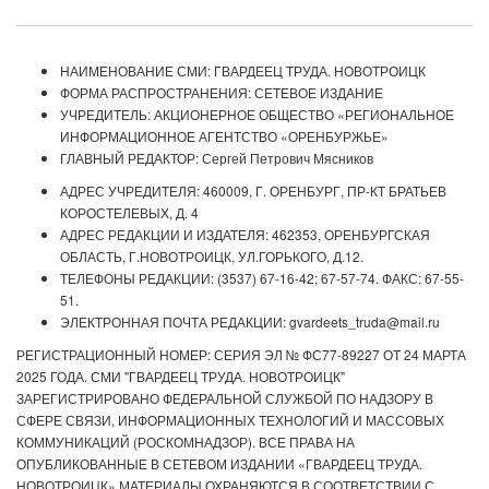
НАИМЕНОВАНИЕ СМИ: ГВАРДЕЕЦ ТРУДА. НОВОТРОИЦК
ФОРМА РАСПРОСТРАНЕНИЯ: СЕТЕВОЕ ИЗДАНИЕ
УЧРЕДИТЕЛЬ: АКЦИОНЕРНОЕ ОБЩЕСТВО «РЕГИОНАЛЬНОЕ
ИНФОРМАЦИОННОЕ АГЕНТСТВО «ОРЕНБУРЖЬЕ»
ГЛАВНЫЙ РЕДАКТОР: Сергей Петрович Мясников
АДРЕС УЧРЕДИТЕЛЯ: 460009, Г. ОРЕНБУРГ, ПР-КТ БРАТЬЕВ
КОРОСТЕЛЕВЫХ, Д. 4
АДРЕС РЕДАКЦИИ И ИЗДАТЕЛЯ: 462353, ОРЕНБУРГСКАЯ
ОБЛАСТЬ, Г.НОВОТРОИЦК, УЛ.ГОРЬКОГО, Д.12.
ТЕЛЕФОНЫ РЕДАКЦИИ: (3537) 67-16-42; 67-57-74. ФАКС: 67-55-
51.
ЭЛЕКТРОННАЯ ПОЧТА РЕДАКЦИИ: gvardeets_truda@mail.ru
РЕГИСТРАЦИОННЫЙ НОМЕР: СЕРИЯ ЭЛ № ФС77-89227 ОТ 24 МАРТА
2025 ГОДА. СМИ "ГВАРДЕЕЦ ТРУДА. НОВОТРОИЦК"
ЗАРЕГИСТРИРОВАНО ФЕДЕРАЛЬНОЙ СЛУЖБОЙ ПО НАДЗОРУ В
СФЕРЕ СВЯЗИ, ИНФОРМАЦИОННЫХ ТЕХНОЛОГИЙ И МАССОВЫХ
КОММУНИКАЦИЙ (РОСКОМНАДЗОР). ВСЕ ПРАВА НА
ОПУБЛИКОВАННЫЕ В СЕТЕВОМ ИЗДАНИИ «ГВАРДЕЕЦ ТРУДА.
НОВОТРОИЦК» МАТЕРИАЛЫ ОХРАНЯЮТСЯ В СООТВЕТСТВИИ С