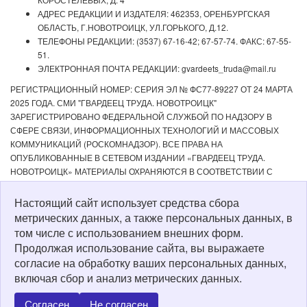
АДРЕС РЕДАКЦИИ И ИЗДАТЕЛЯ: 462353, ОРЕНБУРГСКАЯ
ОБЛАСТЬ, Г.НОВОТРОИЦК, УЛ.ГОРЬКОГО, Д.12.
ТЕЛЕФОНЫ РЕДАКЦИИ: (3537) 67-16-42; 67-57-74. ФАКС: 67-55-
51.
ЭЛЕКТРОННАЯ ПОЧТА РЕДАКЦИИ: gvardeets_truda@mail.ru
РЕГИСТРАЦИОННЫЙ НОМЕР: СЕРИЯ ЭЛ № ФС77-89227 ОТ 24 МАРТА
2025 ГОДА. СМИ "ГВАРДЕЕЦ ТРУДА. НОВОТРОИЦК"
ЗАРЕГИСТРИРОВАНО ФЕДЕРАЛЬНОЙ СЛУЖБОЙ ПО НАДЗОРУ В
СФЕРЕ СВЯЗИ, ИНФОРМАЦИОННЫХ ТЕХНОЛОГИЙ И МАССОВЫХ
КОММУНИКАЦИЙ (РОСКОМНАДЗОР). ВСЕ ПРАВА НА
ОПУБЛИКОВАННЫЕ В СЕТЕВОМ ИЗДАНИИ «ГВАРДЕЕЦ ТРУДА.
НОВОТРОИЦК» МАТЕРИАЛЫ ОХРАНЯЮТСЯ В СООТВЕТСТВИИ С
ЗАКОНОДАТЕЛЬСТВОМ РФ. ЛЮБОЕ ИСПОЛЬЗОВАНИЕ МАТЕРИАЛОВ
ДОПУСКАЕТСЯ ТОЛЬКО ПО СОГЛАСОВАНИЮ С РЕДАКЦИЕЙ С
Настоящий сайт использует средства сбора
ОБЯЗАТЕЛЬНОЙ АКТИВНОЙ ССЫЛКОЙ НА ИСТОЧНИК. РЕДАКЦИЯ НЕ
метрических данных, а также персональных данных, в
НЕСЕТ ОТВЕТСТВЕННОСТИ ЗА ДОСТОВЕРНОСТЬ РЕКЛАМНЫХ
том числе с использованием внешних форм.
МАТЕРИАЛОВ, РАЗМЕЩЕННЫХ В СЕТЕВОМ ИЗДАНИИ «ГВАРДЕЕЦ
Продолжая использование сайта, вы выражаете
ТРУДА. НОВОТРОИЦК», А ТАКЖЕ ЗА СОДЕРЖАНИЕ ВЕБ-САЙТОВ, НА
согласие на обработку ваших персональных данных,
КОТОРЫЕ ДАНЫ ГИПЕРССЫЛКИ. ДЛЯ ДЕТЕЙ СТАРШЕ 16 ЛЕТ.
включая сбор и анализ метрических данных.
Политика о персональных данных
Согласен
Не согласен