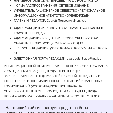
НАИМЕНОВАНИЕ СМИ: ГВАРДЕЕЦ ТРУДА. НОВОТРОИЦК
ФОРМА РАСПРОСТРАНЕНИЯ: СЕТЕВОЕ ИЗДАНИЕ
УЧРЕДИТЕЛЬ: АКЦИОНЕРНОЕ ОБЩЕСТВО «РЕГИОНАЛЬНОЕ
ИНФОРМАЦИОННОЕ АГЕНТСТВО «ОРЕНБУРЖЬЕ»
ГЛАВНЫЙ РЕДАКТОР: Сергей Петрович Мясников
АДРЕС УЧРЕДИТЕЛЯ: 460009, Г. ОРЕНБУРГ, ПР-КТ БРАТЬЕВ
КОРОСТЕЛЕВЫХ, Д. 4
АДРЕС РЕДАКЦИИ И ИЗДАТЕЛЯ: 462353, ОРЕНБУРГСКАЯ
ОБЛАСТЬ, Г.НОВОТРОИЦК, УЛ.ГОРЬКОГО, Д.12.
ТЕЛЕФОНЫ РЕДАКЦИИ: (3537) 67-16-42; 67-57-74. ФАКС: 67-55-
51.
ЭЛЕКТРОННАЯ ПОЧТА РЕДАКЦИИ: gvardeets_truda@mail.ru
РЕГИСТРАЦИОННЫЙ НОМЕР: СЕРИЯ ЭЛ № ФС77-89227 ОТ 24 МАРТА
2025 ГОДА. СМИ "ГВАРДЕЕЦ ТРУДА. НОВОТРОИЦК"
ЗАРЕГИСТРИРОВАНО ФЕДЕРАЛЬНОЙ СЛУЖБОЙ ПО НАДЗОРУ В
СФЕРЕ СВЯЗИ, ИНФОРМАЦИОННЫХ ТЕХНОЛОГИЙ И МАССОВЫХ
КОММУНИКАЦИЙ (РОСКОМНАДЗОР). ВСЕ ПРАВА НА
ОПУБЛИКОВАННЫЕ В СЕТЕВОМ ИЗДАНИИ «ГВАРДЕЕЦ ТРУДА.
НОВОТРОИЦК» МАТЕРИАЛЫ ОХРАНЯЮТСЯ В СООТВЕТСТВИИ С
ЗАКОНОДАТЕЛЬСТВОМ РФ. ЛЮБОЕ ИСПОЛЬЗОВАНИЕ МАТЕРИАЛОВ
ДОПУСКАЕТСЯ ТОЛЬКО ПО СОГЛАСОВАНИЮ С РЕДАКЦИЕЙ С
Настоящий сайт использует средства сбора
ОБЯЗАТЕЛЬНОЙ АКТИВНОЙ ССЫЛКОЙ НА ИСТОЧНИК. РЕДАКЦИЯ НЕ