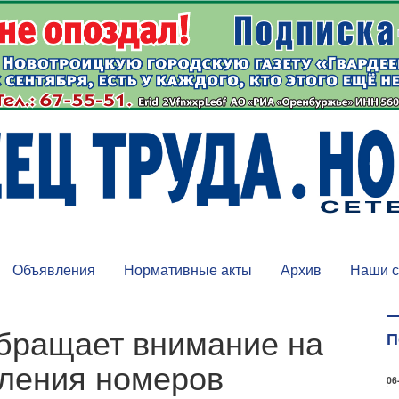
Объявления
Нормативные акты
Архив
Наши с
бращает внимание на
П
еления номеров
06