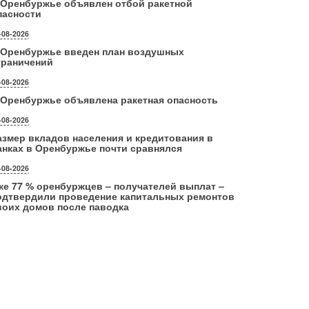
 Оренбуржье объявлен отбой ракетной
пасности
-08-2026
 Оренбуржье введен план воздушных
граничений
-08-2026
 Оренбуржье объявлена ракетная опасность
-08-2026
азмер вкладов населения и кредитования в
анках в Оренбуржье почти сравнялся
-08-2026
же 77 % оренбуржцев – получателей выплат –
одтвердили проведение капитальных ремонтов
воих домов после паводка