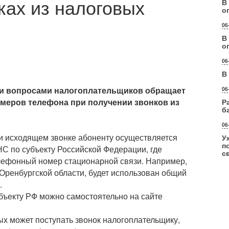
ках из налоговых
В
о
06
В
о
06
В
ми вопросами налогоплательщиков обращает
06
меров телефона при получении звонков из
Р
б
06
и исходящем звонке абоненту осуществляется
У
п
С по субъекту Российской Федерации, где
с
елефонный номер стационарной связи. Например,
 Оренбургской области, будет использован общий
.
бъекту РФ можно самостоятельно на сайте
ых может поступать звонок налогоплательщику,