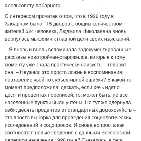
к сельсовету Хабарного.
С интересом прочитав о том, что в 1926 году в
Хабарном было 115 дворов с общим количеством
жителей 524 человека, Людмила Николаевна вновь
вернулась мыслями к главной цели своих изысканий.
– Я вновь и вновь вспоминала задокументированные
рассказы новотройчан-старожилов, которые к тому
моменту уже знала практически наизусть, – говорит
она. – Неужели это просто ложные воспоминания,
повторение чьей-то субъективной ошибки? В какой-то
момент предположила: дескать, если речь идет о
десяти процентах переписей, то, может быть, не все
населенные пункты были учтены. Но тут же одернула
себя: десять процентов от стандартных домохозяйств –
это просто выборка для проведения социологических
исследований и соцопросов. И снова вопрос: а как
соотносятся новые сведения с данными Всесоюзной
переписи населения 1926 года? Оказалось, в сети