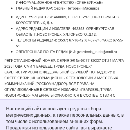
ИНФОРМАЦИОННОЕ АГЕНТСТВО «ОРЕНБУРЖЬЕ»
ГЛАВНЫЙ РЕДАКТОР: Сергей Петрович Мясников
АДРЕС УЧРЕДИТЕЛЯ: 460009, Г. ОРЕНБУРГ, ПР-КТ БРАТЬЕВ
КОРОСТЕЛЕВЫХ, Д. 4
АДРЕС РЕДАКЦИИ И ИЗДАТЕЛЯ: 462353, ОРЕНБУРГСКАЯ
ОБЛАСТЬ, Г.НОВОТРОИЦК, УЛ.ГОРЬКОГО, Д.12.
ТЕЛЕФОНЫ РЕДАКЦИИ: (3537) 67-16-42; 67-57-74. ФАКС: 67-55-
51.
ЭЛЕКТРОННАЯ ПОЧТА РЕДАКЦИИ: gvardeets_truda@mail.ru
РЕГИСТРАЦИОННЫЙ НОМЕР: СЕРИЯ ЭЛ № ФС77-89227 ОТ 24 МАРТА
2025 ГОДА. СМИ "ГВАРДЕЕЦ ТРУДА. НОВОТРОИЦК"
ЗАРЕГИСТРИРОВАНО ФЕДЕРАЛЬНОЙ СЛУЖБОЙ ПО НАДЗОРУ В
СФЕРЕ СВЯЗИ, ИНФОРМАЦИОННЫХ ТЕХНОЛОГИЙ И МАССОВЫХ
КОММУНИКАЦИЙ (РОСКОМНАДЗОР). ВСЕ ПРАВА НА
ОПУБЛИКОВАННЫЕ В СЕТЕВОМ ИЗДАНИИ «ГВАРДЕЕЦ ТРУДА.
НОВОТРОИЦК» МАТЕРИАЛЫ ОХРАНЯЮТСЯ В СООТВЕТСТВИИ С
ЗАКОНОДАТЕЛЬСТВОМ РФ. ЛЮБОЕ ИСПОЛЬЗОВАНИЕ МАТЕРИАЛОВ
ДОПУСКАЕТСЯ ТОЛЬКО ПО СОГЛАСОВАНИЮ С РЕДАКЦИЕЙ С
Настоящий сайт использует средства сбора
ОБЯЗАТЕЛЬНОЙ АКТИВНОЙ ССЫЛКОЙ НА ИСТОЧНИК. РЕДАКЦИЯ НЕ
метрических данных, а также персональных данных, в
НЕСЕТ ОТВЕТСТВЕННОСТИ ЗА ДОСТОВЕРНОСТЬ РЕКЛАМНЫХ
том числе с использованием внешних форм.
МАТЕРИАЛОВ, РАЗМЕЩЕННЫХ В СЕТЕВОМ ИЗДАНИИ «ГВАРДЕЕЦ
Продолжая использование сайта, вы выражаете
ТРУДА. НОВОТРОИЦК», А ТАКЖЕ ЗА СОДЕРЖАНИЕ ВЕБ-САЙТОВ, НА