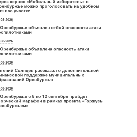
ерез сервис «Мобильный избиратель» в
ренбуржье можно проголосовать на удобном
ля вас участке
-08-2026
 Оренбуржье объявлен отбой опасности атаки
еспилотниками
-08-2026
 Оренбуржье объявлена опасность атаки
еспилотниками
-08-2026
вгений Солнцев рассказал о дополнительной
инансовой поддержке муниципальных
бразований Оренбуржья
-08-2026
 Оренбуржье с 8 по 12 сентября пройдет
ворческий марафон в рамках проекта «Горжусь
ренбуржьем»