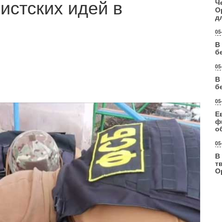
истских идей в
Ч
О
д
05
В
б
05
В
б
05
Е
ф
о
05
В
т
О