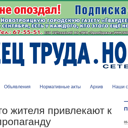
Объявления
Нормативные акты
Архив
Наши с
го жителя привлекают к
П
пропаганду
05