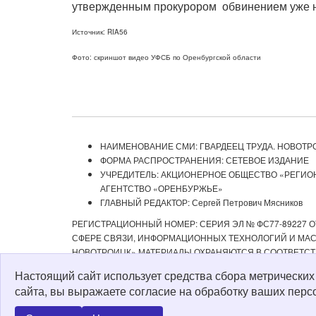
утвержденным прокурором обвинением уже н
Источник: RIA56
Фото: скриншот видео УФСБ по Оренбургской области
НАИМЕНОВАНИЕ СМИ: ГВАРДЕЕЦ ТРУДА. НОВОТР
ФОРМА РАСПРОСТРАНЕНИЯ: СЕТЕВОЕ ИЗДАНИЕ
УЧРЕДИТЕЛЬ: АКЦИОНЕРНОЕ ОБЩЕСТВО «РЕГИ
АГЕНТСТВО «ОРЕНБУРЖЬЕ»
ГЛАВНЫЙ РЕДАКТОР: Сергей Петрович Мясников
РЕГИСТРАЦИОННЫЙ НОМЕР: СЕРИЯ ЭЛ № ФС77-89227 ОТ
СФЕРЕ СВЯЗИ, ИНФОРМАЦИОННЫХ ТЕХНОЛОГИЙ И МАСС
НОВОТРОИЦК» МАТЕРИАЛЫ ОХРАНЯЮТСЯ В СООТВЕТСТ
РЕДАКЦИЕЙ С ОБЯЗАТЕЛЬНОЙ АКТИВНОЙ ССЫЛКОЙ НА 
Настоящий сайт использует средства сбора метрически
ИЗДАНИИ «ГВАРДЕЕЦ ТРУДА. НОВОТРОИЦК», А ТАКЖЕ З
сайта, вы выражаете согласие на обработку ваших перс
Политика о персональных данных