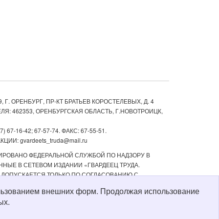
, Г. ОРЕНБУРГ, ПР-КТ БРАТЬЕВ КОРОСТЕЛЕВЫХ, Д. 4
ЛЯ: 462353, ОРЕНБУРГСКАЯ ОБЛАСТЬ, Г.НОВОТРОИЦК,
67-16-42; 67-57-74. ФАКС: 67-55-51.
ИИ: gvardeets_truda@mail.ru
ТРИРОВАНО ФЕДЕРАЛЬНОЙ СЛУЖБОЙ ПО НАДЗОРУ В
НЫЕ В СЕТЕВОМ ИЗДАНИИ «ГВАРДЕЕЦ ТРУДА.
 ДОПУСКАЕТСЯ ТОЛЬКО ПО СОГЛАСОВАНИЮ С
ТЬ РЕКЛАМНЫХ МАТЕРИАЛОВ, РАЗМЕЩЕННЫХ В СЕТЕВОМ
пользованием внешних форм. Продолжая использование
Й СТАРШЕ 16 ЛЕТ.
ых.