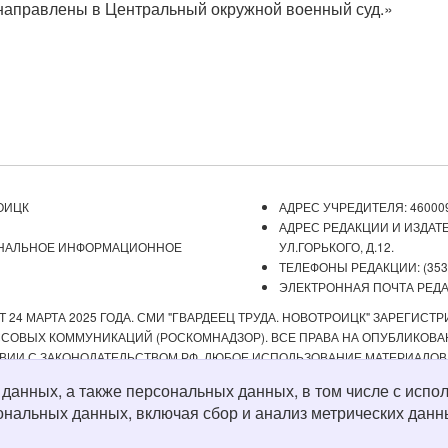
аправлены в Центральный окружной военный суд.»
ОИЦК
АДРЕС УЧРЕДИТЕЛЯ: 460009
АДРЕС РЕДАКЦИИ И ИЗДАТЕ
ОНАЛЬНОЕ ИНФОРМАЦИОННОЕ
УЛ.ГОРЬКОГО, Д.12.
ТЕЛЕФОНЫ РЕДАКЦИИ: (3537) 
ЭЛЕКТРОННАЯ ПОЧТА РЕДАКЦ
 24 МАРТА 2025 ГОДА. СМИ "ГВАРДЕЕЦ ТРУДА. НОВОТРОИЦК" ЗАРЕГИС
ОВЫХ КОММУНИКАЦИЙ (РОСКОМНАДЗОР). ВСЕ ПРАВА НА ОПУБЛИКОВАН
ВИИ С ЗАКОНОДАТЕЛЬСТВОМ РФ. ЛЮБОЕ ИСПОЛЬЗОВАНИЕ МАТЕРИАЛОВ
ИСТОЧНИК. РЕДАКЦИЯ НЕ НЕСЕТ ОТВЕТСТВЕННОСТИ ЗА ДОСТОВЕРНОС
х данных, а также персональных данных, в том числе с ис
А СОДЕРЖАНИЕ ВЕБ-САЙТОВ, НА КОТОРЫЕ ДАНЫ ГИПЕРССЫЛКИ. ДЛЯ ДЕТЕ
ональных данных, включая сбор и анализ метрических данн