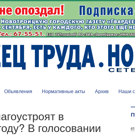
Объявления
Нормативные акты
Архив
Наши с
агоустроят в
П
году? В голосовании
07