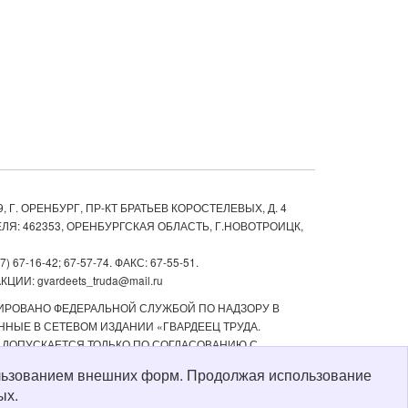
, Г. ОРЕНБУРГ, ПР-КТ БРАТЬЕВ КОРОСТЕЛЕВЫХ, Д. 4
ЛЯ: 462353, ОРЕНБУРГСКАЯ ОБЛАСТЬ, Г.НОВОТРОИЦК,
67-16-42; 67-57-74. ФАКС: 67-55-51.
ИИ: gvardeets_truda@mail.ru
ТРИРОВАНО ФЕДЕРАЛЬНОЙ СЛУЖБОЙ ПО НАДЗОРУ В
НЫЕ В СЕТЕВОМ ИЗДАНИИ «ГВАРДЕЕЦ ТРУДА.
 ДОПУСКАЕТСЯ ТОЛЬКО ПО СОГЛАСОВАНИЮ С
ТЬ РЕКЛАМНЫХ МАТЕРИАЛОВ, РАЗМЕЩЕННЫХ В СЕТЕВОМ
пользованием внешних форм. Продолжая использование
Й СТАРШЕ 16 ЛЕТ.
ых.