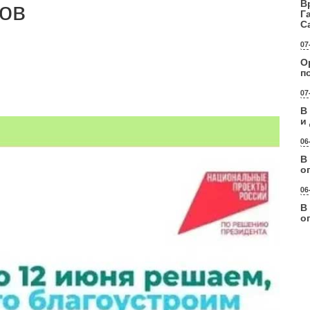
тов
В
Г
С
07
О
п
07
В
и
06
В
о
06
В
о