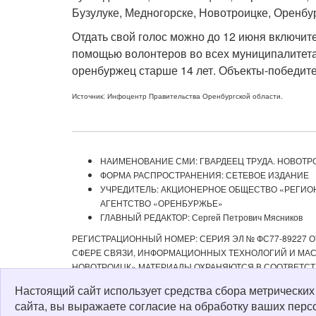
Бузулуке, Медногорске, Новотроицке, Оренбур
Отдать свой голос можно до 12 июня включи
помощью волонтеров во всех муниципалитета
оренбуржец старше 14 лет. Объекты-победител
Источник: Инфоцентр Правительства Оренбургской области.
НАИМЕНОВАНИЕ СМИ: ГВАРДЕЕЦ ТРУДА. НОВОТР
ФОРМА РАСПРОСТРАНЕНИЯ: СЕТЕВОЕ ИЗДАНИЕ
УЧРЕДИТЕЛЬ: АКЦИОНЕРНОЕ ОБЩЕСТВО «РЕГИ
АГЕНТСТВО «ОРЕНБУРЖЬЕ»
ГЛАВНЫЙ РЕДАКТОР: Сергей Петрович Мясников
РЕГИСТРАЦИОННЫЙ НОМЕР: СЕРИЯ ЭЛ № ФС77-89227 ОТ
СФЕРЕ СВЯЗИ, ИНФОРМАЦИОННЫХ ТЕХНОЛОГИЙ И МАСС
НОВОТРОИЦК» МАТЕРИАЛЫ ОХРАНЯЮТСЯ В СООТВЕТСТ
РЕДАКЦИЕЙ С ОБЯЗАТЕЛЬНОЙ АКТИВНОЙ ССЫЛКОЙ НА 
Настоящий сайт использует средства сбора метрически
ИЗДАНИИ «ГВАРДЕЕЦ ТРУДА. НОВОТРОИЦК», А ТАКЖЕ З
сайта, вы выражаете согласие на обработку ваших перс
Политика о персональных данных