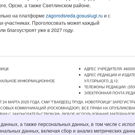
ге, Орске, а также Светлинском районе.
тельно на платформе
zagorodsreda.gosuslugi.ru
и с
х-участниках. Проголосовать может каждый
и благоустроят уже в 2027 году.
ОИЦК
АДРЕС УЧРЕДИТЕЛЯ: 460009
АДРЕС РЕДАКЦИИ И ИЗДАТЕ
ОНАЛЬНОЕ ИНФОРМАЦИОННОЕ
УЛ.ГОРЬКОГО, Д.12.
ТЕЛЕФОНЫ РЕДАКЦИИ: (3537) 
ЭЛЕКТРОННАЯ ПОЧТА РЕДАКЦ
 24 МАРТА 2025 ГОДА. СМИ "ГВАРДЕЕЦ ТРУДА. НОВОТРОИЦК" ЗАРЕГИС
ОВЫХ КОММУНИКАЦИЙ (РОСКОМНАДЗОР). ВСЕ ПРАВА НА ОПУБЛИКОВАН
ВИИ С ЗАКОНОДАТЕЛЬСТВОМ РФ. ЛЮБОЕ ИСПОЛЬЗОВАНИЕ МАТЕРИАЛОВ
ИСТОЧНИК. РЕДАКЦИЯ НЕ НЕСЕТ ОТВЕТСТВЕННОСТИ ЗА ДОСТОВЕРНОС
х данных, а также персональных данных, в том числе с ис
А СОДЕРЖАНИЕ ВЕБ-САЙТОВ, НА КОТОРЫЕ ДАНЫ ГИПЕРССЫЛКИ. ДЛЯ ДЕТЕ
ональных данных, включая сбор и анализ метрических данн