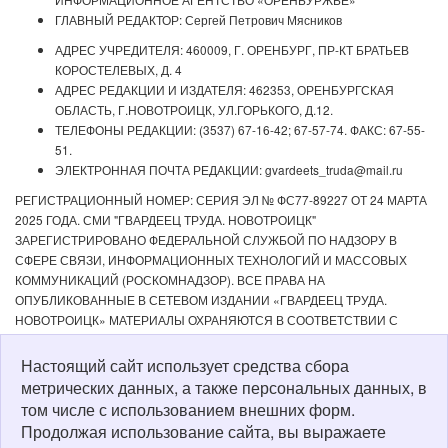
ГЛАВНЫЙ РЕДАКТОР: Сергей Петрович Мясников
АДРЕС УЧРЕДИТЕЛЯ: 460009, Г. ОРЕНБУРГ, ПР-КТ БРАТЬЕВ
КОРОСТЕЛЕВЫХ, Д. 4
АДРЕС РЕДАКЦИИ И ИЗДАТЕЛЯ: 462353, ОРЕНБУРГСКАЯ
ОБЛАСТЬ, Г.НОВОТРОИЦК, УЛ.ГОРЬКОГО, Д.12.
ТЕЛЕФОНЫ РЕДАКЦИИ: (3537) 67-16-42; 67-57-74. ФАКС: 67-55-
51.
ЭЛЕКТРОННАЯ ПОЧТА РЕДАКЦИИ: gvardeets_truda@mail.ru
РЕГИСТРАЦИОННЫЙ НОМЕР: СЕРИЯ ЭЛ № ФС77-89227 ОТ 24 МАРТА
2025 ГОДА. СМИ "ГВАРДЕЕЦ ТРУДА. НОВОТРОИЦК"
ЗАРЕГИСТРИРОВАНО ФЕДЕРАЛЬНОЙ СЛУЖБОЙ ПО НАДЗОРУ В
СФЕРЕ СВЯЗИ, ИНФОРМАЦИОННЫХ ТЕХНОЛОГИЙ И МАССОВЫХ
КОММУНИКАЦИЙ (РОСКОМНАДЗОР). ВСЕ ПРАВА НА
ОПУБЛИКОВАННЫЕ В СЕТЕВОМ ИЗДАНИИ «ГВАРДЕЕЦ ТРУДА.
НОВОТРОИЦК» МАТЕРИАЛЫ ОХРАНЯЮТСЯ В СООТВЕТСТВИИ С
ЗАКОНОДАТЕЛЬСТВОМ РФ. ЛЮБОЕ ИСПОЛЬЗОВАНИЕ МАТЕРИАЛОВ
ДОПУСКАЕТСЯ ТОЛЬКО ПО СОГЛАСОВАНИЮ С РЕДАКЦИЕЙ С
Настоящий сайт использует средства сбора
ОБЯЗАТЕЛЬНОЙ АКТИВНОЙ ССЫЛКОЙ НА ИСТОЧНИК. РЕДАКЦИЯ НЕ
метрических данных, а также персональных данных, в
НЕСЕТ ОТВЕТСТВЕННОСТИ ЗА ДОСТОВЕРНОСТЬ РЕКЛАМНЫХ
том числе с использованием внешних форм.
МАТЕРИАЛОВ, РАЗМЕЩЕННЫХ В СЕТЕВОМ ИЗДАНИИ «ГВАРДЕЕЦ
Продолжая использование сайта, вы выражаете
ТРУДА. НОВОТРОИЦК», А ТАКЖЕ ЗА СОДЕРЖАНИЕ ВЕБ-САЙТОВ, НА