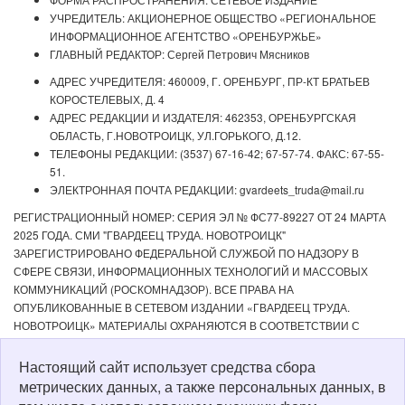
УЧРЕДИТЕЛЬ: АКЦИОНЕРНОЕ ОБЩЕСТВО «РЕГИОНАЛЬНОЕ
ИНФОРМАЦИОННОЕ АГЕНТСТВО «ОРЕНБУРЖЬЕ»
ГЛАВНЫЙ РЕДАКТОР: Сергей Петрович Мясников
АДРЕС УЧРЕДИТЕЛЯ: 460009, Г. ОРЕНБУРГ, ПР-КТ БРАТЬЕВ
КОРОСТЕЛЕВЫХ, Д. 4
АДРЕС РЕДАКЦИИ И ИЗДАТЕЛЯ: 462353, ОРЕНБУРГСКАЯ
ОБЛАСТЬ, Г.НОВОТРОИЦК, УЛ.ГОРЬКОГО, Д.12.
ТЕЛЕФОНЫ РЕДАКЦИИ: (3537) 67-16-42; 67-57-74. ФАКС: 67-55-
51.
ЭЛЕКТРОННАЯ ПОЧТА РЕДАКЦИИ: gvardeets_truda@mail.ru
РЕГИСТРАЦИОННЫЙ НОМЕР: СЕРИЯ ЭЛ № ФС77-89227 ОТ 24 МАРТА
2025 ГОДА. СМИ "ГВАРДЕЕЦ ТРУДА. НОВОТРОИЦК"
ЗАРЕГИСТРИРОВАНО ФЕДЕРАЛЬНОЙ СЛУЖБОЙ ПО НАДЗОРУ В
СФЕРЕ СВЯЗИ, ИНФОРМАЦИОННЫХ ТЕХНОЛОГИЙ И МАССОВЫХ
КОММУНИКАЦИЙ (РОСКОМНАДЗОР). ВСЕ ПРАВА НА
ОПУБЛИКОВАННЫЕ В СЕТЕВОМ ИЗДАНИИ «ГВАРДЕЕЦ ТРУДА.
НОВОТРОИЦК» МАТЕРИАЛЫ ОХРАНЯЮТСЯ В СООТВЕТСТВИИ С
ЗАКОНОДАТЕЛЬСТВОМ РФ. ЛЮБОЕ ИСПОЛЬЗОВАНИЕ МАТЕРИАЛОВ
ДОПУСКАЕТСЯ ТОЛЬКО ПО СОГЛАСОВАНИЮ С РЕДАКЦИЕЙ С
Настоящий сайт использует средства сбора
ОБЯЗАТЕЛЬНОЙ АКТИВНОЙ ССЫЛКОЙ НА ИСТОЧНИК. РЕДАКЦИЯ НЕ
метрических данных, а также персональных данных, в
НЕСЕТ ОТВЕТСТВЕННОСТИ ЗА ДОСТОВЕРНОСТЬ РЕКЛАМНЫХ