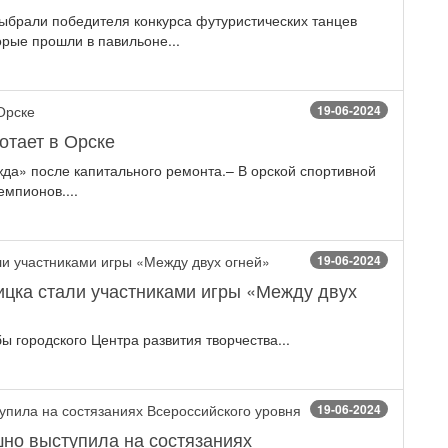
брали победителя конкурса футуристических танцев
орые прошли в павильоне...
19-06-2024
отает в Орске
да» после капитального ремонта.– В орской спортивной
мпионов....
19-06-2024
ицка стали участниками игры «Между двух
 городского Центра развития творчества...
19-06-2024
но выступила на состязаниях