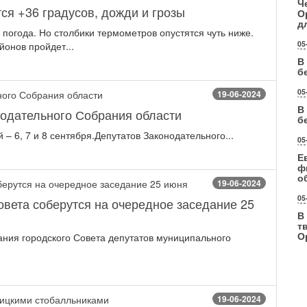
Ч
ся +36 градусов, дожди и грозы
О
д
погода. Но столбики термометров опустятся чуть ниже.
05
йонов пройдет...
В
б
05
19-06-2024
В
одательного Собрания области
б
 – 6, 7 и 8 сентября.Депутатов Законодательного...
05
Е
ф
о
19-06-2024
05
овета соберутся на очередное заседание 25
В
т
О
ния городского Совета депутатов муниципального
19-06-2024