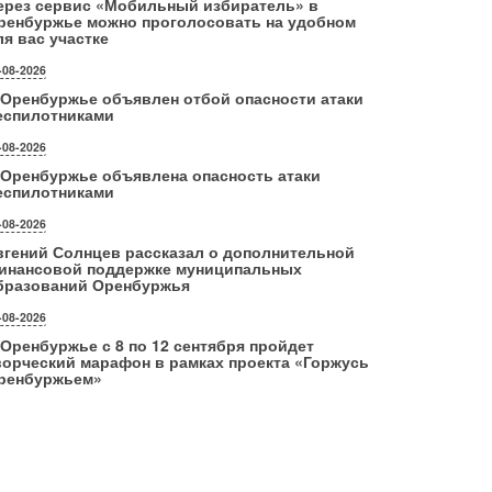
ерез сервис «Мобильный избиратель» в
ренбуржье можно проголосовать на удобном
ля вас участке
-08-2026
 Оренбуржье объявлен отбой опасности атаки
еспилотниками
-08-2026
 Оренбуржье объявлена опасность атаки
еспилотниками
-08-2026
вгений Солнцев рассказал о дополнительной
инансовой поддержке муниципальных
бразований Оренбуржья
-08-2026
 Оренбуржье с 8 по 12 сентября пройдет
ворческий марафон в рамках проекта «Горжусь
ренбуржьем»