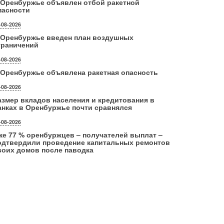
 Оренбуржье объявлен отбой ракетной
пасности
-08-2026
 Оренбуржье введен план воздушных
граничений
-08-2026
 Оренбуржье объявлена ракетная опасность
-08-2026
азмер вкладов населения и кредитования в
анках в Оренбуржье почти сравнялся
-08-2026
же 77 % оренбуржцев – получателей выплат –
одтвердили проведение капитальных ремонтов
воих домов после паводка