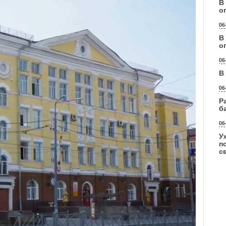
В
о
06
В
о
06
В
06
Р
б
06
У
п
с